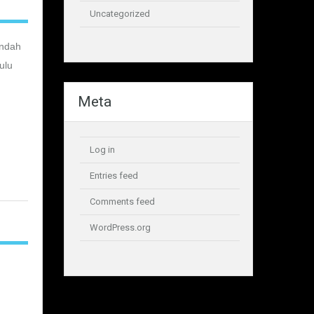
Uncategorized
endah
ulu
Meta
Log in
Entries feed
Comments feed
WordPress.org