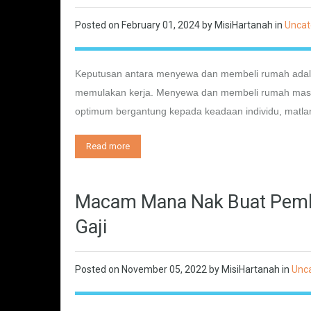
Posted on
February 01, 2024
by
MisiHartanah
in
Uncat
Keputusan antara menyewa dan membeli rumah adalah
memulakan kerja. Menyewa dan membeli rumah masin
optimum bergantung kepada keadaan individu, matl
Read more
Macam Mana Nak Buat Pemb
Gaji
Posted on
November 05, 2022
by
MisiHartanah
in
Unc