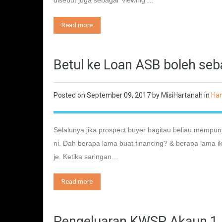
disebut juga sebagai ‘viewing’…
Read more
Betul ke Loan ASB boleh se
Posted on
September 09, 2017
by
MisiHartanah
in
Ha
Selalunya jika prospect buyer bagitau beliau mempun
ni. Dah berapa lama buat financing? & berapa lama 
je. Ketika saringan…
Read more
Pengeluaran KWSP Akaun 1