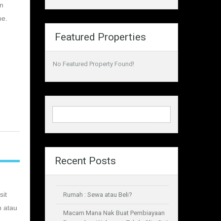
un
me.
Featured Properties
No Featured Property Found!
Recent Posts
sit
Rumah : Sewa atau Beli?
h atau
Macam Mana Nak Buat Pembiayaan