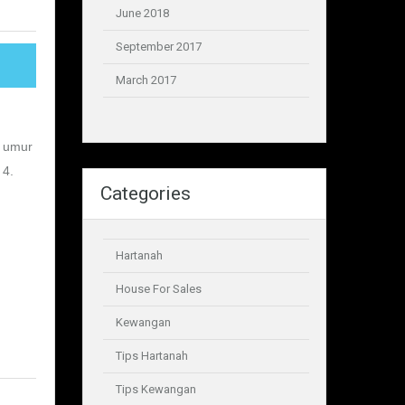
June 2018
September 2017
March 2017
l umur
 4.
Categories
Hartanah
House For Sales
Kewangan
Tips Hartanah
Tips Kewangan