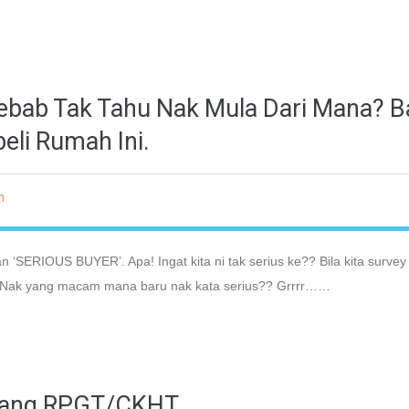
Sebab Tak Tahu Nak Mula Dari Mana? B
li Rumah Ini.
h
n ‘SERIOUS BUYER’. Apa! Ingat kita ni tak serius ke?? Bila kita survey
e?? Nak yang macam mana baru nak kata serius?? Grrrr……
entang RPGT/CKHT