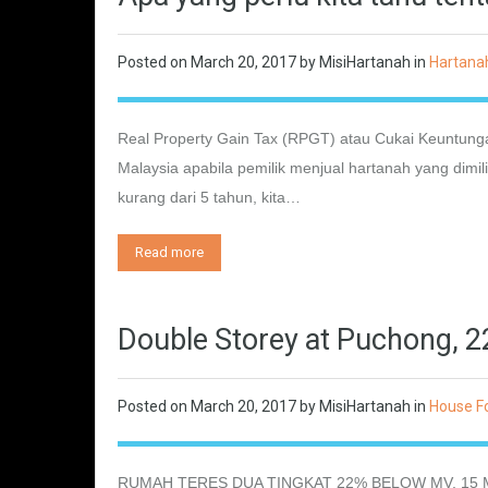
Posted on
March 20, 2017
by
MisiHartanah
in
Hartana
Real Property Gain Tax (RPGT) atau Cukai Keuntunga
Malaysia apabila pemilik menjual hartanah yang dimil
kurang dari 5 tahun, kita…
Read more
Double Storey at Puchong, 
Posted on
March 20, 2017
by
MisiHartanah
in
House Fo
RUMAH TERES DUA TINGKAT 22% BELOW MV, 15 