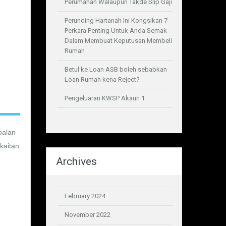
Perumahan Walaupun Takde Slip Gaji
Perunding Hartanah Ini Kongsikan 7
Perkara Penting Untuk Anda Semak
Dalam Membuat Keputusan Membeli
Rumah
Betul ke Loan ASB boleh sebabkan
Loan Rumah kena Reject?
Pengeluaran KWSP Akaun 1
oalan
kaitan
Archives
February 2024
November 2022