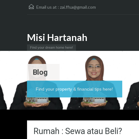
Email us at :
zai.ffsa@gmail.com
Misi Hartanah
Find your dream home here!
Blog
Find your property & financial tips here!
Rumah : Sewa atau Beli?