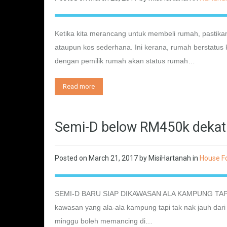
Ketika kita merancang untuk membeli rumah, pastika
ataupun kos sederhana. Ini kerana, rumah berstatus
dengan pemilik rumah akan status rumah…
Read more
Semi-D below RM450k dekat
Posted on
March 21, 2017
by
MisiHartanah
in
House Fo
SEMI-D BARU SIAP DIKAWASAN ALA KAMPUNG TAP
kawasan yang ala-ala kampung tapi tak nak jauh dari
minggu boleh memancing di…