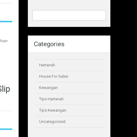
ihan
Categories
Hartanah
House For Sales
lip
Kewangan
Tips Hartanah
Tips Kewangan
Uncategorized