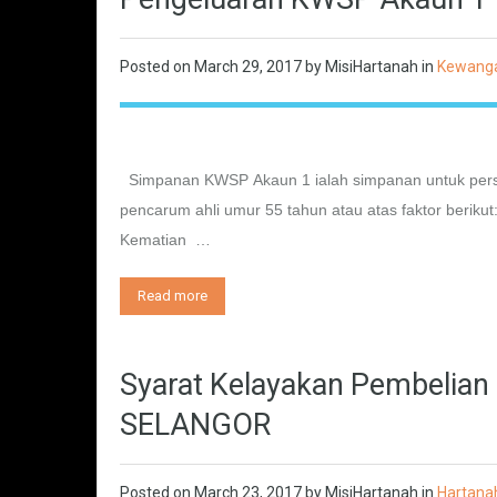
Posted on
March 29, 2017
by
MisiHartanah
in
Kewang
Simpanan KWSP Akaun 1 ialah simpanan untuk persa
pencarum ahli umur 55 tahun atau atas faktor beriku
Kematian …
Read more
Syarat Kelayakan Pembelian
SELANGOR
Posted on
March 23, 2017
by
MisiHartanah
in
Hartana