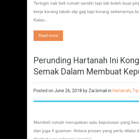
Teringin nak beli rumah sendiri tapi tak boleh buat p
kerja korang takde slip gaji tapi korang sebenarnya
Kalau…
Read more
Perunding Hartanah Ini Kong
Semak Dalam Membuat Kep
Posted on
June 26, 2018
by
Zai Ismail
in
Hartanah
,
Tip
Membeli rumah merupakan satu keputusan yang besar
dan juga fi guaman. Antara proses yang perlu dilalui