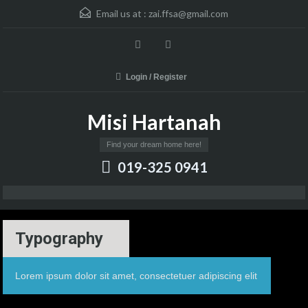
Email us at :
zai.ffsa@gmail.com
Login / Register
Misi Hartanah
Find your dream home here!
019-325 0941
Typography
Lorem ipsum dolor sit amet, consectetuer adipiscing elit