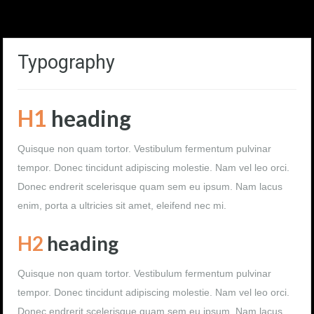
Typography
H1
heading
Quisque non quam tortor. Vestibulum fermentum pulvinar
tempor. Donec tincidunt adipiscing molestie. Nam vel leo orci.
Donec endrerit scelerisque quam sem eu ipsum. Nam lacus
enim, porta a ultricies sit amet, eleifend nec mi.
H2
heading
Quisque non quam tortor. Vestibulum fermentum pulvinar
tempor. Donec tincidunt adipiscing molestie. Nam vel leo orci.
Donec endrerit scelerisque quam sem eu ipsum. Nam lacus